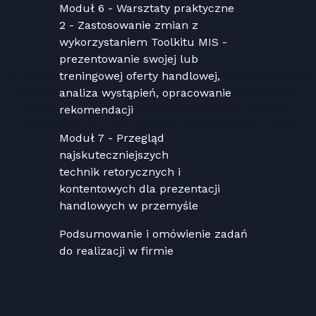
Moduł 6 - Warsztaty praktyczne
2
- Zastosowanie zmian z
wykorzystaniem Toolkitu MIS -
prezentowanie swojej lub
To jest element tkstowy. Kliknij ten element dwukrotnie,
treningowej oferty handlowej,
aby edytować tekst. Możesz też dowolnie zmieniać
analiza wystąpień, opracowanie
rozmiar i położenie tego elementu oraz wszelkie
rekomendacji
parametry wliczając w to tło, obramowanie i wiele
Moduł 7 - Przegląd
innych.
najskuteczniejszych
technik retorycznych i
kontentowych dla prezentacji
handlowych w przemyśle
Podsumowanie i omówienie zadań
do realizacji w firmie