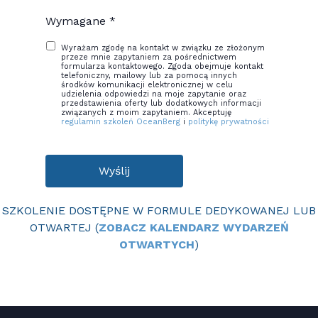
Wymagane *
Wyrażam zgodę na kontakt w związku ze złożonym
przeze mnie zapytaniem za pośrednictwem
formularza kontaktowego. Zgoda obejmuje kontakt
telefoniczny, mailowy lub za pomocą innych
środków komunikacji elektronicznej w celu
udzielenia odpowiedzi na moje zapytanie oraz
przedstawienia oferty lub dodatkowych informacji
związanych z moim zapytaniem. Akceptuję
regulamin szkoleń OceanBerg
i
politykę prywatności
Wyślij
SZKOLENIE DOSTĘPNE W FORMULE DEDYKOWANEJ LUB
OTWARTEJ (
ZOBACZ KALENDARZ WYDARZEŃ
OTWARTYCH
)